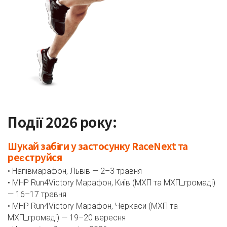
Події 2026 року:
Шукай забіги у застосунку RaceNext та
реєструйся
• Напівмарафон, Львів — 2–3 травня
• MHP Run4Victory Марафон, Київ (МХП та МХП_громаді)
— 16–17 травня
• MHP Run4Victory Марафон, Черкаси (МХП та
МХП_громаді) — 19–20 вересня